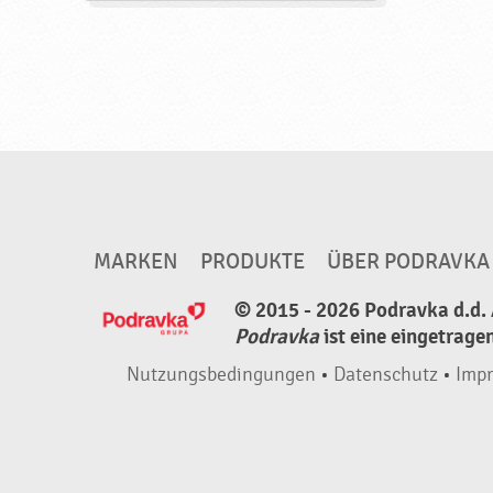
e
,
B
a
b
y
n
a
MARKEN
PRODUKTE
ÜBER PODRAVKA
h
r
© 2015 - 2026 Podravka d.d. 
u
Podravka
ist eine eingetrage
n
Nutzungsbedingungen
•
Datenschutz
•
Imp
g
,
h