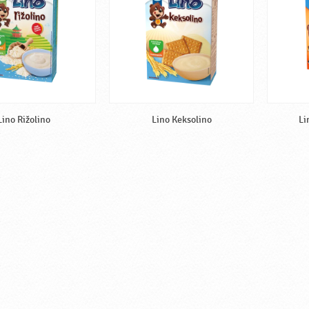
Lino Rižolino
Lino Keksolino
Li