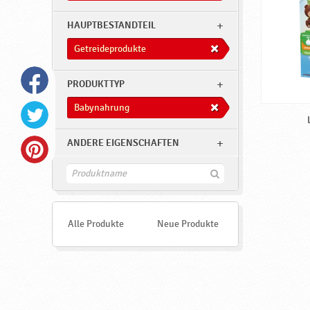
o
d
HAUPTBESTANDTEIL
u
Getreideprodukte
k
t
PRODUKTTYP
e
Babynahrung
,
B
ANDERE EIGENSCHAFTEN
a
F
b
i
y
n
d
n
e
Alle Produkte
Neue Produkte
n
a
h
r
u