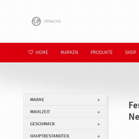
F
e
SPRACHE
r
English
t
i
Hrvatski
HOME
MARKEN
PRODUKTE
SHOP
g
Slovenščina
m
i
Čeština
s
Slovenčina
c
MARKE
h
Fe
Polski
u
MAHLZEIT
Ne
Română
n
GESCHMACK
g
HAUPTBESTANDTEIL