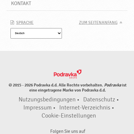
P
KONTAKT
r
o
d
SPRACHE
ZUM SEITENANFANG
u
k
t
e
♥
P
o
d
r
© 2015 - 2026 Podravka d.d. Alle Rechte vorbehalten.
Podravka
ist
a
eine eingetragene Marke von Podravka d.d.
v
Nutzungsbedingungen
•
Datenschutz
•
k
a
Impressum
•
Internet-Verzeichnis
•
Cookie-Einstellungen
Folgen Sie uns auf