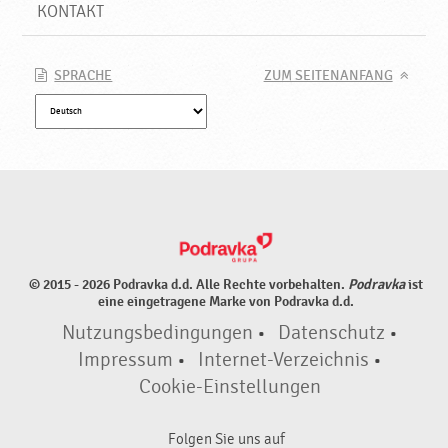
d
KONTAKT
u
k
t
SPRACHE
ZUM SEITENANFANG
e
♥
P
o
d
r
a
v
k
© 2015 - 2026 Podravka d.d. Alle Rechte vorbehalten.
Podravka
ist
a
eine eingetragene Marke von Podravka d.d.
Nutzungsbedingungen
•
Datenschutz
•
Impressum
•
Internet-Verzeichnis
•
Cookie-Einstellungen
Folgen Sie uns auf