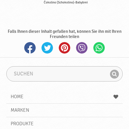
Čokolino (Schokolino)-Babybrei
Falls Ihnen dieser Inhalt gefallen hat, können Sie ihn mit Ihren
Freunden teilen
S
S
u
u
F
c
c
i
h
h
e
b
n
HOME
n
e
d
g
e
r
MARKEN
n
i
f
PRODUKTE
f