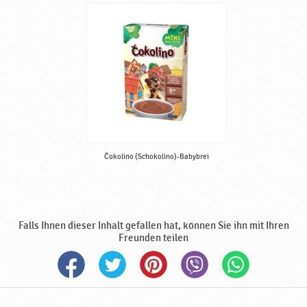
r
V
e
g
e
t
a
r
i
e
r
Čokolino (Schokolino)-Babybrei
g
e
e
i
Falls Ihnen dieser Inhalt gefallen hat, können Sie ihn mit Ihren
g
Freunden teilen
n
e
t
♥