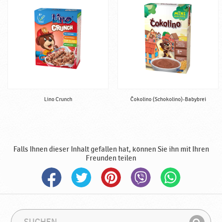
l
b
f
e
r
t
i
g
♥
Lino Crunch
Čokolino (Schokolino)-Babybrei
P
o
d
r
a
Falls Ihnen dieser Inhalt gefallen hat, können Sie ihn mit Ihren
v
Freunden teilen
k
a
S
S