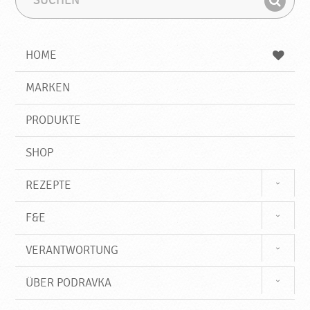
u
u
F
c
c
i
h
h
e
b
n
HOME
n
e
d
g
e
r
MARKEN
n
i
f
PRODUKTE
f
SHOP
REZEPTE
F&E
VERANTWORTUNG
ÜBER PODRAVKA