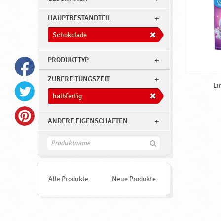
k
o
HAUPTBESTANDTEIL
l
Schokolade
a
d
PRODUKTTYP
e
ZUBEREITUNGSZEIT
,
Li
halbfertig
h
a
ANDERE EIGENSCHAFTEN
l
b
F
i
f
n
d
e
e
Alle Produkte
Neue Produkte
r
n
t
i