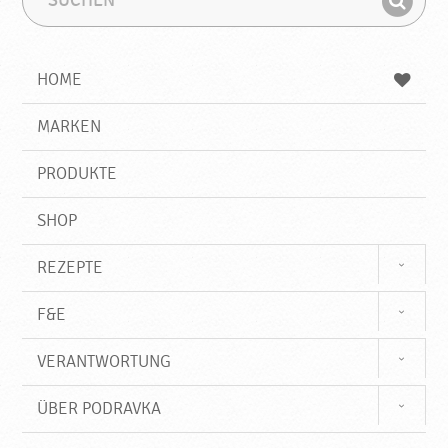
u
u
F
c
c
i
h
h
e
b
n
HOME
n
e
d
g
e
r
MARKEN
n
i
f
PRODUKTE
f
SHOP
REZEPTE
F&E
VERANTWORTUNG
ÜBER PODRAVKA