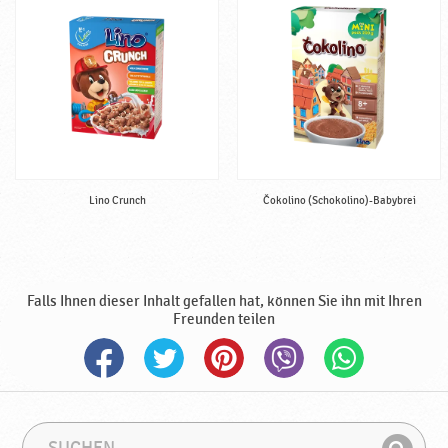
e
r
t
i
g
♥
P
o
d
Lino Crunch
Čokolino (Schokolino)-Babybrei
r
a
v
k
a
Falls Ihnen dieser Inhalt gefallen hat, können Sie ihn mit Ihren
Freunden teilen
S
S