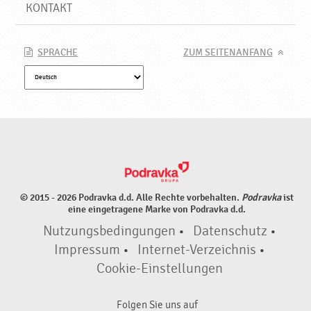
e
KONTAKT
♥
P
o
SPRACHE
ZUM SEITENANFANG
d
r
a
v
k
a
© 2015 - 2026 Podravka d.d. Alle Rechte vorbehalten.
Podravka
ist
eine eingetragene Marke von Podravka d.d.
Nutzungsbedingungen
•
Datenschutz
•
Impressum
•
Internet-Verzeichnis
•
Cookie-Einstellungen
Folgen Sie uns auf