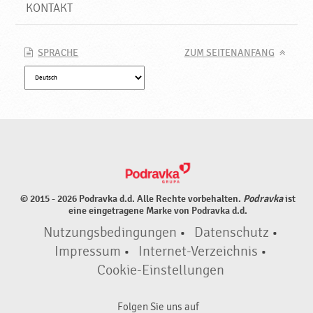
o
KONTAKT
d
r
a
SPRACHE
ZUM SEITENANFANG
v
k
a
© 2015 - 2026 Podravka d.d. Alle Rechte vorbehalten.
Podravka
ist
eine eingetragene Marke von Podravka d.d.
Nutzungsbedingungen
•
Datenschutz
•
Impressum
•
Internet-Verzeichnis
•
Cookie-Einstellungen
Folgen Sie uns auf