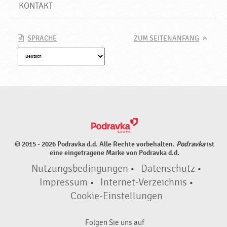
P
KONTAKT
r
o
d
SPRACHE
ZUM SEITENANFANG
u
k
t
e
♥
P
o
d
r
© 2015 - 2026 Podravka d.d. Alle Rechte vorbehalten.
Podravka
ist
a
eine eingetragene Marke von Podravka d.d.
v
Nutzungsbedingungen
•
Datenschutz
•
k
a
Impressum
•
Internet-Verzeichnis
•
Cookie-Einstellungen
Folgen Sie uns auf