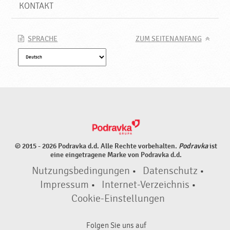
t
KONTAKT
i
g
,
SPRACHE
ZUM SEITENANFANG
N
e
u
e
P
r
o
d
u
© 2015 - 2026 Podravka d.d. Alle Rechte vorbehalten.
Podravka
ist
k
eine eingetragene Marke von Podravka d.d.
t
Nutzungsbedingungen
•
Datenschutz
•
e
♥
Impressum
•
Internet-Verzeichnis
•
P
Cookie-Einstellungen
o
d
Folgen Sie uns auf
r