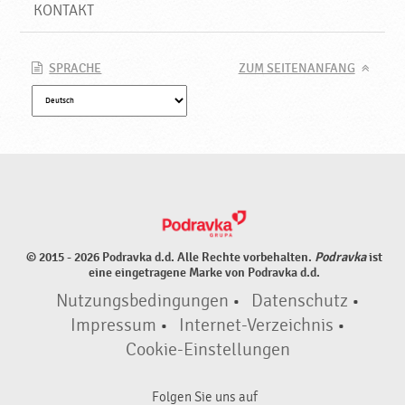
N
KONTAKT
e
u
e
SPRACHE
ZUM SEITENANFANG
P
r
o
d
u
k
t
e
♥
© 2015 - 2026 Podravka d.d. Alle Rechte vorbehalten.
Podravka
ist
P
eine eingetragene Marke von Podravka d.d.
o
Nutzungsbedingungen
•
Datenschutz
•
d
r
Impressum
•
Internet-Verzeichnis
•
a
Cookie-Einstellungen
v
k
Folgen Sie uns auf
a