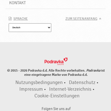
e
KONTAKT
e
i
g
SPRACHE
ZUM SEITENANFANG
n
e
t
,
N
e
u
e
P
© 2015 - 2026 Podravka d.d. Alle Rechte vorbehalten.
Podravka
ist
r
eine eingetragene Marke von Podravka d.d.
o
Nutzungsbedingungen
•
Datenschutz
•
d
u
Impressum
•
Internet-Verzeichnis
•
k
Cookie-Einstellungen
t
e
Folgen Sie uns auf
♥