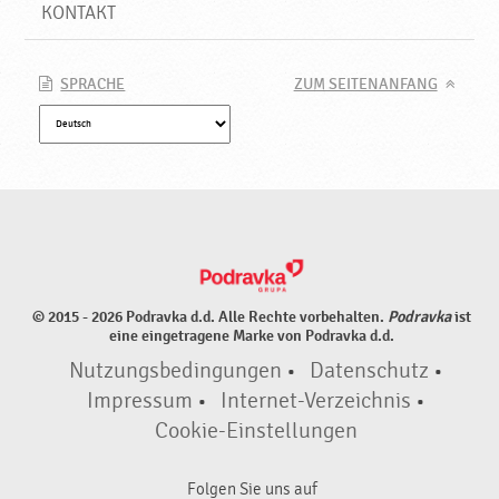
n
KONTAKT
e
t
,
SPRACHE
ZUM SEITENANFANG
N
e
u
e
P
r
o
d
u
© 2015 - 2026 Podravka d.d. Alle Rechte vorbehalten.
Podravka
ist
k
eine eingetragene Marke von Podravka d.d.
t
Nutzungsbedingungen
•
Datenschutz
•
e
♥
Impressum
•
Internet-Verzeichnis
•
P
Cookie-Einstellungen
o
d
Folgen Sie uns auf
r