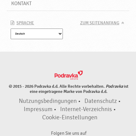
,
KONTAKT
N
e
u
SPRACHE
ZUM SEITENANFANG
e
P
r
o
d
u
k
t
e
© 2015 - 2026 Podravka d.d. Alle Rechte vorbehalten.
Podravka
ist
♥
eine eingetragene Marke von Podravka d.d.
P
Nutzungsbedingungen
•
Datenschutz
•
o
d
Impressum
•
Internet-Verzeichnis
•
r
Cookie-Einstellungen
a
v
Folgen Sie uns auf
k