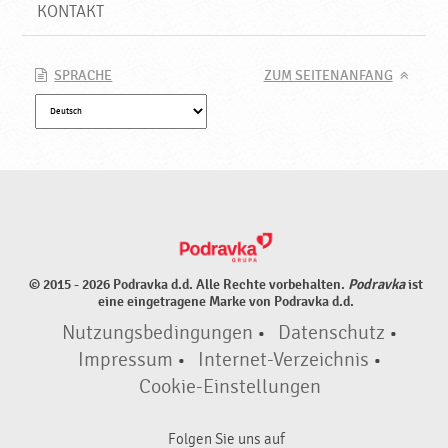
e
KONTAKT
r
g
e
SPRACHE
ZUM SEITENANFANG
e
i
g
n
e
t
,
N
e
© 2015 - 2026 Podravka d.d. Alle Rechte vorbehalten.
Podravka
ist
u
eine eingetragene Marke von Podravka d.d.
e
Nutzungsbedingungen
•
Datenschutz
•
P
r
Impressum
•
Internet-Verzeichnis
•
o
Cookie-Einstellungen
d
u
Folgen Sie uns auf
k