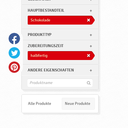
a
d
HAUPTBESTANDTEIL
e
Schokolade
,
h
PRODUKTTYP
a
ZUBEREITUNGSZEIT
l
halbfertig
b
f
ANDERE EIGENSCHAFTEN
e
r
F
i
t
n
d
i
e
Alle Produkte
Neue Produkte
g
n
,
N