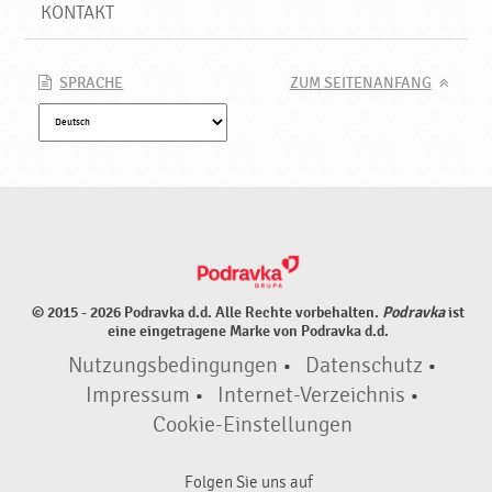
P
KONTAKT
r
o
d
SPRACHE
ZUM SEITENANFANG
u
k
t
e
♥
P
o
d
r
© 2015 - 2026 Podravka d.d. Alle Rechte vorbehalten.
Podravka
ist
a
eine eingetragene Marke von Podravka d.d.
v
Nutzungsbedingungen
•
Datenschutz
•
k
a
Impressum
•
Internet-Verzeichnis
•
Cookie-Einstellungen
Folgen Sie uns auf