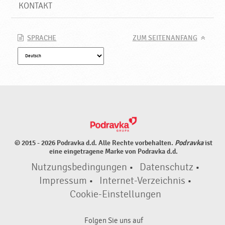
e
KONTAKT
u
e
P
SPRACHE
ZUM SEITENANFANG
r
o
d
u
k
t
e
♥
P
© 2015 - 2026 Podravka d.d. Alle Rechte vorbehalten.
Podravka
ist
o
eine eingetragene Marke von Podravka d.d.
d
Nutzungsbedingungen
•
Datenschutz
•
r
a
Impressum
•
Internet-Verzeichnis
•
v
Cookie-Einstellungen
k
a
Folgen Sie uns auf