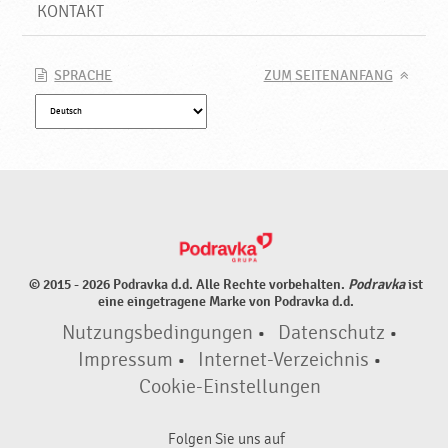
P
KONTAKT
r
o
d
SPRACHE
ZUM SEITENANFANG
u
k
t
e
♥
P
o
d
r
© 2015 - 2026 Podravka d.d. Alle Rechte vorbehalten.
Podravka
ist
a
eine eingetragene Marke von Podravka d.d.
v
Nutzungsbedingungen
•
Datenschutz
•
k
a
Impressum
•
Internet-Verzeichnis
•
Cookie-Einstellungen
Folgen Sie uns auf