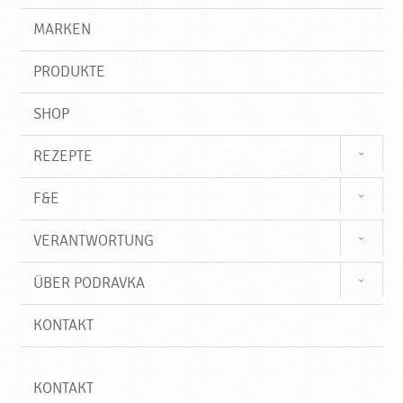
l
g
e
r
MARKEN
a
n
i
l
f
,
PRODUKTE
f
N
e
SHOP
u
e
REZEPTE
P
r
F&E
o
d
VERANTWORTUNG
u
k
ÜBER PODRAVKA
t
e
KONTAKT
♥
P
o
d
KONTAKT