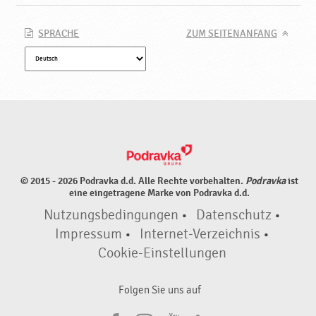
r
a
v
SPRACHE
ZUM SEITENANFANG
k
a
© 2015 - 2026 Podravka d.d. Alle Rechte vorbehalten.
Podravka
ist
eine eingetragene Marke von Podravka d.d.
Nutzungsbedingungen
•
Datenschutz
•
Impressum
•
Internet-Verzeichnis
•
Cookie-Einstellungen
Folgen Sie uns auf