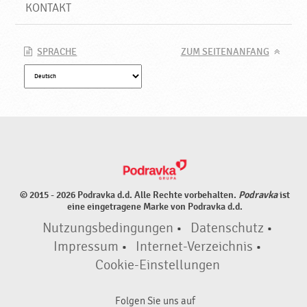
r
KONTAKT
a
v
k
SPRACHE
ZUM SEITENANFANG
a
© 2015 - 2026 Podravka d.d. Alle Rechte vorbehalten.
Podravka
ist
eine eingetragene Marke von Podravka d.d.
Nutzungsbedingungen
•
Datenschutz
•
Impressum
•
Internet-Verzeichnis
•
Cookie-Einstellungen
Folgen Sie uns auf