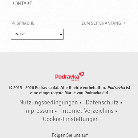
e
KONTAKT
u
e
P
SPRACHE
ZUM SEITENANFANG
r
o
d
u
k
t
e
♥
P
© 2015 - 2026 Podravka d.d. Alle Rechte vorbehalten.
Podravka
ist
o
eine eingetragene Marke von Podravka d.d.
d
Nutzungsbedingungen
•
Datenschutz
•
r
a
Impressum
•
Internet-Verzeichnis
•
v
Cookie-Einstellungen
k
a
Folgen Sie uns auf