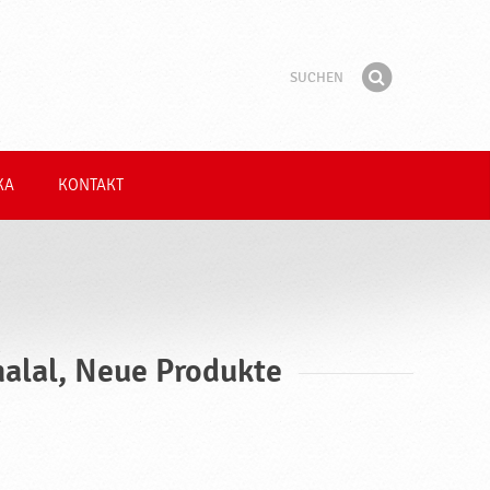
Suchen
Suchbegriff
Finden
KA
KONTAKT
halal, Neue Produkte