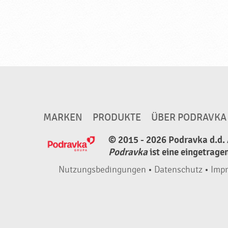
i
g
,
h
a
l
a
l
MARKEN
PRODUKTE
ÜBER PODRAVKA
,
© 2015 - 2026 Podravka d.d. 
N
Podravka
ist eine eingetrage
e
u
Nutzungsbedingungen
•
Datenschutz
•
Imp
e
P
r