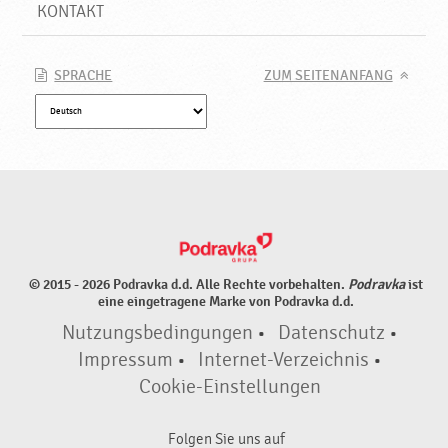
u
KONTAKT
e
P
r
SPRACHE
ZUM SEITENANFANG
o
d
u
k
t
e
♥
P
o
© 2015 - 2026 Podravka d.d. Alle Rechte vorbehalten.
Podravka
ist
d
eine eingetragene Marke von Podravka d.d.
r
Nutzungsbedingungen
•
Datenschutz
•
a
v
Impressum
•
Internet-Verzeichnis
•
k
Cookie-Einstellungen
a
Folgen Sie uns auf