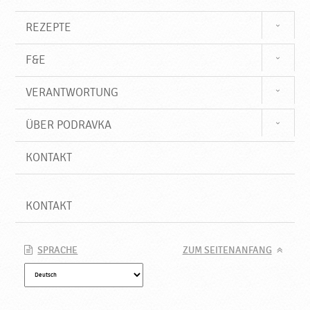
u
k
REZEPTE
t
e
F&E
♥
P
VERANTWORTUNG
o
d
r
ÜBER PODRAVKA
a
v
KONTAKT
k
a
KONTAKT
SPRACHE
ZUM SEITENANFANG