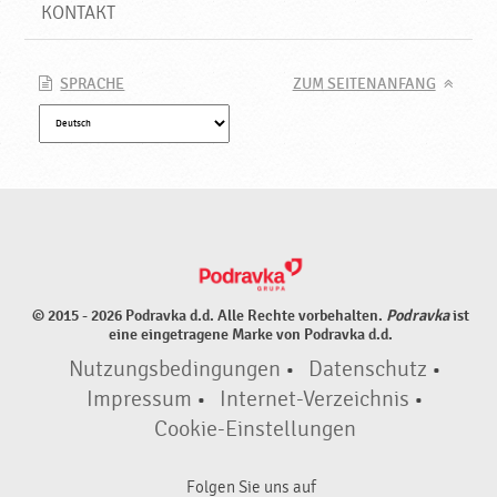
k
KONTAKT
t
e
♥
SPRACHE
ZUM SEITENANFANG
P
o
d
r
a
v
k
a
© 2015 - 2026 Podravka d.d. Alle Rechte vorbehalten.
Podravka
ist
eine eingetragene Marke von Podravka d.d.
Nutzungsbedingungen
•
Datenschutz
•
Impressum
•
Internet-Verzeichnis
•
Cookie-Einstellungen
Folgen Sie uns auf