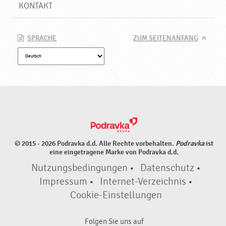
♥
KONTAKT
P
o
d
SPRACHE
ZUM SEITENANFANG
r
a
v
k
a
© 2015 - 2026 Podravka d.d. Alle Rechte vorbehalten.
Podravka
ist
eine eingetragene Marke von Podravka d.d.
Nutzungsbedingungen
•
Datenschutz
•
Impressum
•
Internet-Verzeichnis
•
Cookie-Einstellungen
Folgen Sie uns auf