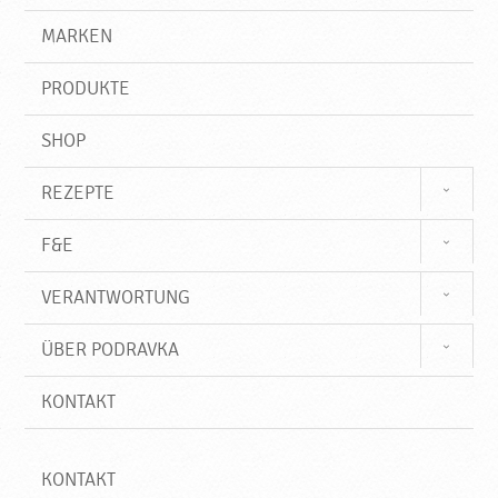
d
g
e
r
MARKEN
u
n
i
k
f
t
PRODUKTE
f
e
♥
SHOP
P
o
REZEPTE
d
r
F&E
a
v
VERANTWORTUNG
k
a
ÜBER PODRAVKA
KONTAKT
KONTAKT