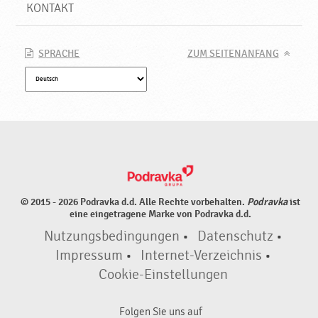
e
KONTAKT
r
g
e
SPRACHE
ZUM SEITENANFANG
e
i
g
n
e
t
,
N
e
© 2015 - 2026 Podravka d.d. Alle Rechte vorbehalten.
Podravka
ist
u
eine eingetragene Marke von Podravka d.d.
e
Nutzungsbedingungen
•
Datenschutz
•
P
r
Impressum
•
Internet-Verzeichnis
•
o
Cookie-Einstellungen
d
u
Folgen Sie uns auf
k