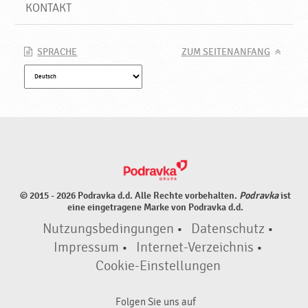
e
KONTAKT
t
,
N
SPRACHE
ZUM SEITENANFANG
e
u
e
P
r
o
d
u
k
© 2015 - 2026 Podravka d.d. Alle Rechte vorbehalten.
Podravka
ist
t
eine eingetragene Marke von Podravka d.d.
e
Nutzungsbedingungen
•
Datenschutz
•
♥
P
Impressum
•
Internet-Verzeichnis
•
o
Cookie-Einstellungen
d
r
Folgen Sie uns auf
a