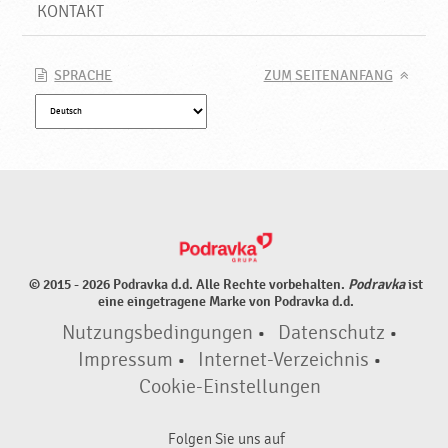
e
KONTAKT
P
r
o
SPRACHE
ZUM SEITENANFANG
d
u
k
t
e
♥
P
o
d
© 2015 - 2026 Podravka d.d. Alle Rechte vorbehalten.
Podravka
ist
r
eine eingetragene Marke von Podravka d.d.
a
Nutzungsbedingungen
•
Datenschutz
•
v
k
Impressum
•
Internet-Verzeichnis
•
a
Cookie-Einstellungen
Folgen Sie uns auf