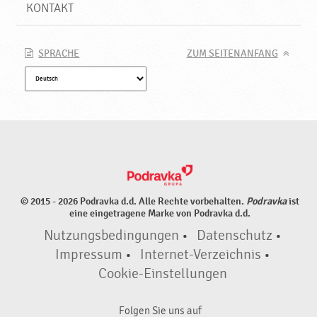
r
KONTAKT
k
e
r
SPRACHE
ZUM SEITENANFANG
n
,
N
e
u
e
P
r
o
© 2015 - 2026 Podravka d.d. Alle Rechte vorbehalten.
Podravka
ist
d
eine eingetragene Marke von Podravka d.d.
u
Nutzungsbedingungen
•
Datenschutz
•
k
t
Impressum
•
Internet-Verzeichnis
•
e
Cookie-Einstellungen
♥
P
Folgen Sie uns auf
o