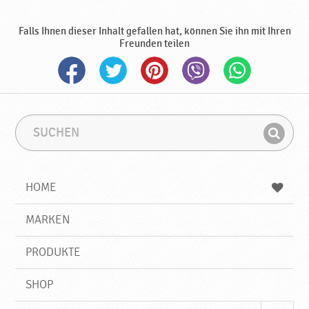
,
N
Falls Ihnen dieser Inhalt gefallen hat, können Sie ihn mit Ihren
e
Freunden teilen
u
e
P
r
o
d
S
S
u
u
u
F
c
c
k
i
h
h
t
e
b
n
HOME
e
n
e
d
♥
g
e
r
MARKEN
P
n
i
o
f
d
PRODUKTE
f
r
a
SHOP
v