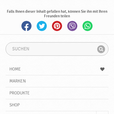
e
P
Falls Ihnen dieser Inhalt gefallen hat, können Sie ihn mit Ihren
r
Freunden teilen
o
d
u
k
t
e
S
S
u
u
♥
F
c
c
P
i
h
h
o
e
b
n
HOME
d
n
e
d
r
g
e
r
MARKEN
a
n
i
v
f
k
PRODUKTE
f
a
SHOP