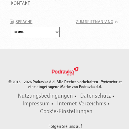
o
KONTAKT
d
r
a
SPRACHE
ZUM SEITENANFANG
v
k
a
© 2015 - 2026 Podravka d.d. Alle Rechte vorbehalten.
Podravka
ist
eine eingetragene Marke von Podravka d.d.
Nutzungsbedingungen
•
Datenschutz
•
Impressum
•
Internet-Verzeichnis
•
Cookie-Einstellungen
Folgen Sie uns auf