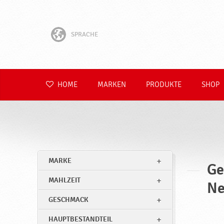
G
e
SPRACHE
w
English
ü
r
Hrvatski
HOME
MARKEN
PRODUKTE
SHOP
z
Slovenščina
e
,
Čeština
h
Slovenčina
a
MARKE
l
Ge
Polski
b
MAHLZEIT
Ne
Română
f
GESCHMACK
e
HAUPTBESTANDTEIL