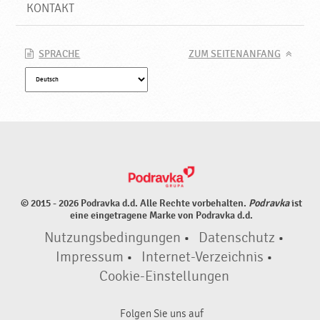
k
KONTAKT
s
v
e
SPRACHE
ZUM SEITENANFANG
r
s
t
ä
r
k
e
r
n
© 2015 - 2026 Podravka d.d. Alle Rechte vorbehalten.
Podravka
ist
,
eine eingetragene Marke von Podravka d.d.
N
Nutzungsbedingungen
•
Datenschutz
•
e
u
Impressum
•
Internet-Verzeichnis
•
e
Cookie-Einstellungen
P
r
Folgen Sie uns auf
o