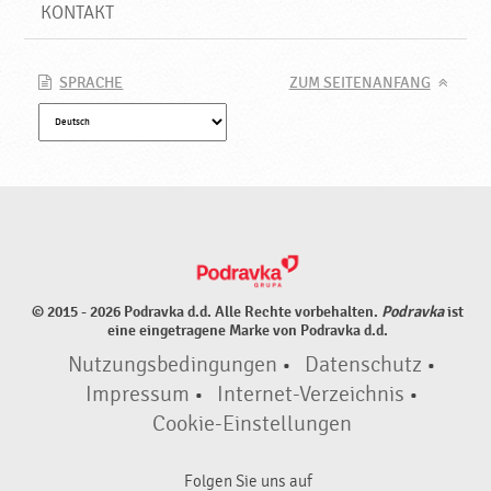
e
KONTAKT
P
r
o
SPRACHE
ZUM SEITENANFANG
d
u
k
t
e
♥
P
o
d
© 2015 - 2026 Podravka d.d. Alle Rechte vorbehalten.
Podravka
ist
r
eine eingetragene Marke von Podravka d.d.
a
Nutzungsbedingungen
•
Datenschutz
•
v
k
Impressum
•
Internet-Verzeichnis
•
a
Cookie-Einstellungen
Folgen Sie uns auf