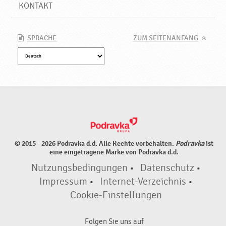
u
KONTAKT
n
g
s
SPRACHE
ZUM SEITENANFANG
s
t
o
f
f
e
,
N
e
© 2015 - 2026 Podravka d.d. Alle Rechte vorbehalten.
Podravka
ist
u
eine eingetragene Marke von Podravka d.d.
e
Nutzungsbedingungen
•
Datenschutz
•
P
r
Impressum
•
Internet-Verzeichnis
•
o
Cookie-Einstellungen
d
u
Folgen Sie uns auf
k