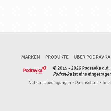
Z
u
s
a
t
z
v
o
MARKEN
PRODUKTE
ÜBER PODRAVKA
n
© 2015 - 2026 Podravka d.d. 
G
Podravka
ist eine eingetrage
e
s
Nutzungsbedingungen
•
Datenschutz
•
Imp
c
h
m