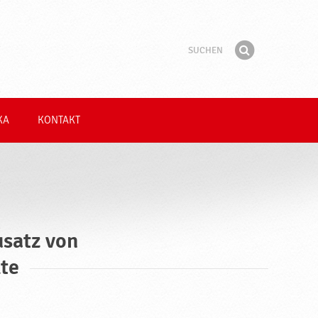
Suchen
Suchbegriff
Finden
KA
KONTAKT
usatz von
te