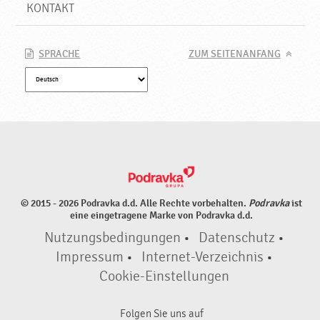
N
KONTAKT
e
u
e
SPRACHE
ZUM SEITENANFANG
P
r
o
d
u
k
t
e
♥
© 2015 - 2026 Podravka d.d. Alle Rechte vorbehalten.
Podravka
ist
P
eine eingetragene Marke von Podravka d.d.
o
Nutzungsbedingungen
•
Datenschutz
•
d
r
Impressum
•
Internet-Verzeichnis
•
a
Cookie-Einstellungen
v
k
Folgen Sie uns auf
a