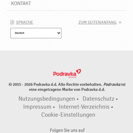
u
KONTAKT
k
t
e
SPRACHE
ZUM SEITENANFANG
♥
P
o
d
r
a
v
k
a
© 2015 - 2026 Podravka d.d. Alle Rechte vorbehalten.
Podravka
ist
eine eingetragene Marke von Podravka d.d.
Nutzungsbedingungen
•
Datenschutz
•
Impressum
•
Internet-Verzeichnis
•
Cookie-Einstellungen
Folgen Sie uns auf