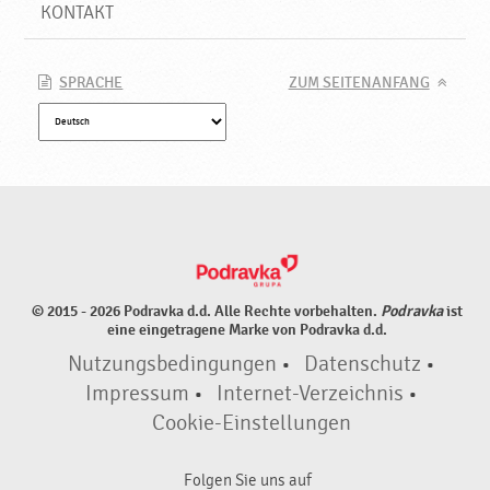
u
KONTAKT
k
t
e
SPRACHE
ZUM SEITENANFANG
♥
P
o
d
r
a
v
k
a
© 2015 - 2026 Podravka d.d. Alle Rechte vorbehalten.
Podravka
ist
eine eingetragene Marke von Podravka d.d.
Nutzungsbedingungen
•
Datenschutz
•
Impressum
•
Internet-Verzeichnis
•
Cookie-Einstellungen
Folgen Sie uns auf