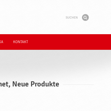
Suchen
Suchbegriff
Finden
KA
KONTAKT
gnet, Neue Produkte