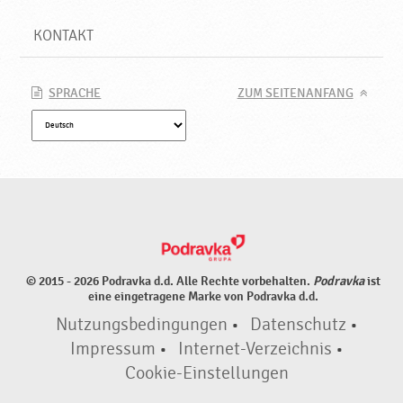
e
s
KONTAKT
c
h
m
SPRACHE
ZUM SEITENANFANG
a
c
k
s
v
e
r
s
t
ä
© 2015 - 2026 Podravka d.d. Alle Rechte vorbehalten.
Podravka
ist
eine eingetragene Marke von Podravka d.d.
r
k
Nutzungsbedingungen
•
Datenschutz
•
e
Impressum
•
Internet-Verzeichnis
•
r
Cookie-Einstellungen
n
,