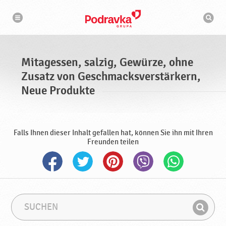
M
N
S
a
i
u
v
c
i
t
g
h
a
a
m
t
a
i
g
s
o
Mitagessen, salzig, Gewürze, ohne
n
e
c
h
Zusatz von Geschmacksverstärkern,
s
i
n
s
Neue Produkte
e
e
n
,
s
Falls Ihnen dieser Inhalt gefallen hat, können Sie ihn mit Ihren
Freunden teilen
a
l
z
i
g
,
S
S
G
u
u
e
F
c
c