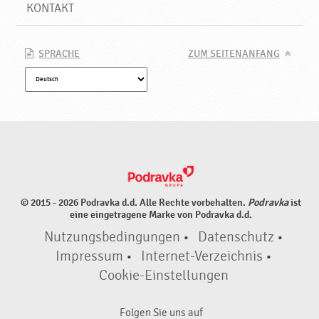
o
KONTAKT
d
r
a
SPRACHE
ZUM SEITENANFANG
v
k
a
© 2015 - 2026 Podravka d.d. Alle Rechte vorbehalten.
Podravka
ist
eine eingetragene Marke von Podravka d.d.
Nutzungsbedingungen
•
Datenschutz
•
Impressum
•
Internet-Verzeichnis
•
Cookie-Einstellungen
Folgen Sie uns auf